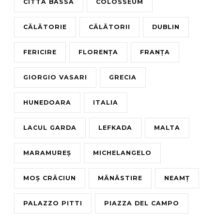
CITTA BASSA
COLOSSEUM
CĂLĂTORIE
CĂLĂTORII
DUBLIN
FERICIRE
FLORENȚA
FRANȚA
GIORGIO VASARI
GRECIA
HUNEDOARA
ITALIA
LACUL GARDA
LEFKADA
MALTA
MARAMUREȘ
MICHELANGELO
MOȘ CRĂCIUN
MĂNĂSTIRE
NEAMȚ
PALAZZO PITTI
PIAZZA DEL CAMPO