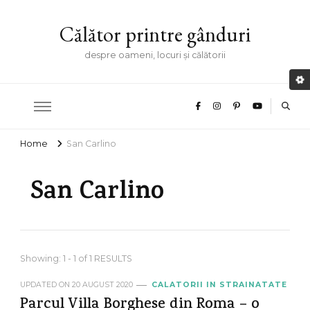
Călător printre gânduri
despre oameni, locuri și călătorii
Home
San Carlino
San Carlino
Showing: 1 - 1 of 1 RESULTS
UPDATED ON
20 AUGUST 2020
CALATORII IN STRAINATATE
Parcul Villa Borghese din Roma – o