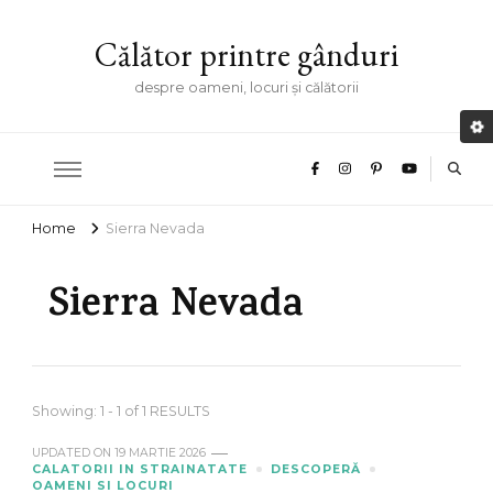
Călător printre gânduri
despre oameni, locuri și călătorii
Home
Sierra Nevada
Sierra Nevada
Showing: 1 - 1 of 1 RESULTS
UPDATED ON
19 MARTIE 2026
CALATORII IN STRAINATATE
DESCOPERĂ
OAMENI SI LOCURI