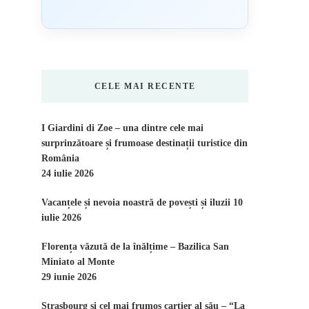
CELE MAI RECENTE
I Giardini di Zoe – una dintre cele mai
surprinzătoare și frumoase destinații turistice din
România
24 iulie 2026
Vacanțele și nevoia noastră de povești și iluzii
10
iulie 2026
Florența văzută de la înălțime – Bazilica San
Miniato al Monte
29 iunie 2026
Strasbourg și cel mai frumos cartier al său – “La