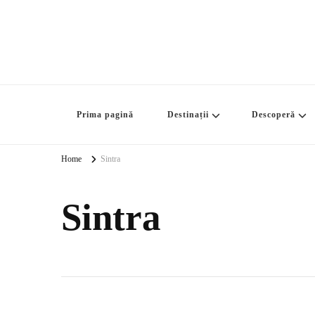
Prima pagină
Destinații
Descoperă
Home
Sintra
Sintra