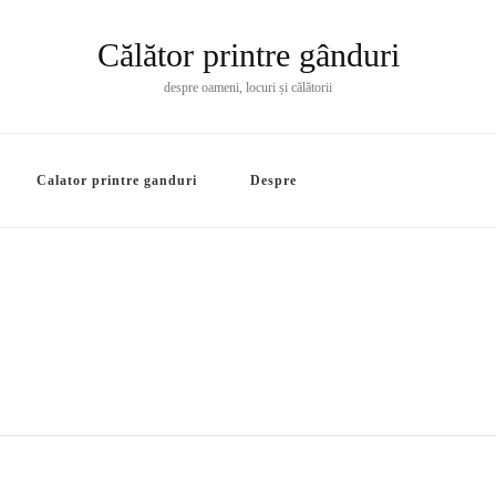
Călător printre gânduri
despre oameni, locuri și călătorii
Calator printre ganduri
Despre