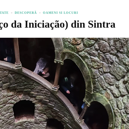
ATATE
DESCOPERĂ
OAMENI SI LOCURI
ço da Iniciação) din Sintra