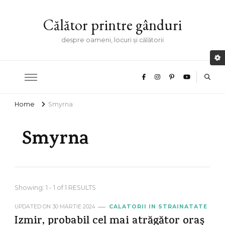
Călător printre gânduri
despre oameni, locuri și călătorii
Home
Smyrna
Smyrna
Showing: 1 - 1 of 1 RESULTS
UPDATED ON
30 MARTIE 2024
CALATORII IN STRAINATATE
Izmir, probabil cel mai atrăgător oraș