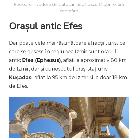
Fecioarei – vedere din autocar, după o scurtă oprire fără
coborâre
Orașul antic Efes
Dar poate cele mai răsunătoare atracții turistice
care se găsesc în regiunea Izmir sunt orașul
antic
Efes (Ephesus)
, aflat la aproximativ 80 km
de Izmir, dar și cunoscutul oraș-stațiune
Kuşadas
i, aflat la 95 km de Izmir și la doar 18 km
de Efes.