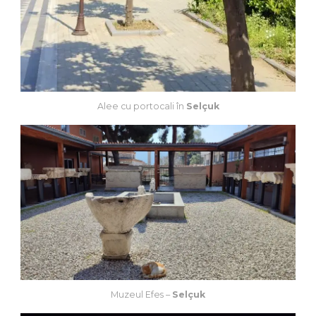
Alee cu portocali în
Selçuk
Muzeul Efes –
Selçuk