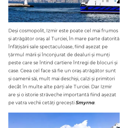
Deși cosmopolit, Izmir este poate cel mai frumos
și atrăgător oraș al Turciei, în mare parte datorită
înfățișării sale spectaculoase, fiind așezat pe
țărmul mării și înconjurat de dealuri și munți
peste care se întind cartiere întregi de blocuri și
case. Ceea cel face să fie un oraș atrăgător sunt
și oamenii săi, mult mai deschiși, calzi și primitori
decât în multe alte părți ale Turciei. Dar Izmir
are și o istorie străveche importantă fiind așezat
pe vatra vechii cetăți grecești
Smyrna
.