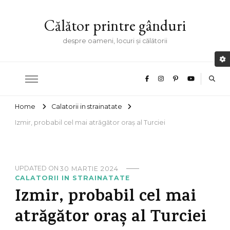
Călător printre gânduri
despre oameni, locuri și călătorii
Home
Calatorii in strainatate
Izmir, probabil cel mai atrăgător oraș al Turciei
UPDATED ON
30 MARTIE 2024
CALATORII IN STRAINATATE
Izmir, probabil cel mai
atrăgător oraș al Turciei