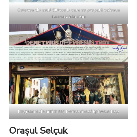
Cafenea din satul Sirince în care se prepară cafeaua
turcească la nisip
Magazinul de antichități Demetrius of Ephesus Troy
Orașul Selçuk