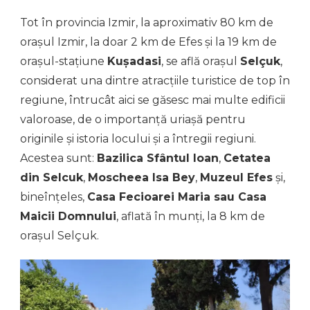
Tot în provincia Izmir, la aproximativ 80 km de
orașul Izmir, la doar 2 km de Efes și la 19 km de
orașul-stațiune
Kuşadasi
, se află orașul
Selçuk
,
considerat una dintre atracțiile turistice de top în
regiune, întrucât aici se găsesc mai multe edificii
valoroase, de o importanță uriașă pentru
originile și istoria locului și a întregii regiuni.
Acestea sunt:
Bazilica Sfântul Ioan
,
Cetatea
din Selcuk
,
Moscheea Isa Bey
,
Muzeul Efes
și,
bineînțeles,
Casa Fecioarei Maria sau Casa
Maicii Domnului
, aflată în munți, la 8 km de
orașul Selçuk.