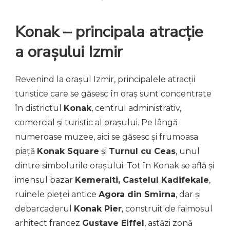
Konak – principala atracție
a orașului Izmir
Revenind la orașul Izmir, principalele atracții
turistice care se găsesc în oraș sunt concentrate
în districtul
Konak
, centrul administrativ,
comercial și turistic al orașului. Pe lângă
numeroase muzee, aici se găsesc și frumoasa
piață
Konak Square
și
Turnul cu Ceas
, unul
dintre simbolurile orașului. Tot în Konak se află și
imensul bazar
Kemeralti, Castelul Kadifekale
,
ruinele pieței antice
Agora din Smirna
, dar și
debarcaderul
Konak Pier
, construit de faimosul
arhitect francez
Gustave Eiffel
, astăzi zonă