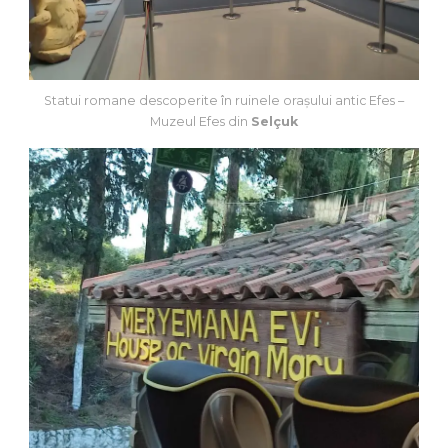
Statui romane descoperite în ruinele orașului antic Efes –
Muzeul Efes din
Selçuk