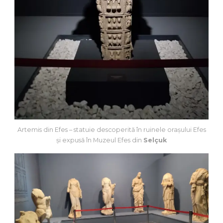
Artemis din Efes – statuie descoperită în ruinele orașului Efes
și expusă în Muzeul Efes din
Selçuk