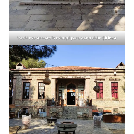
Vechi monument în micuțul parc central din
Şirince