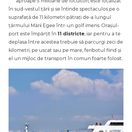
aproape 5 milioane de locuitori, este localizat
în sud-vestul țării și se întinde spectaculos pe o
suprafață de 11 kilometri pătrați de-a lungul
țărmului Mării Egee într-un golf imens. Orașul-
port este împărțit în
11 districte
, iar pentru a te
deplasa între acestea trebuie să parcurgi zeci de
kilometri, pe uscat sau pe mare, feribotul fiind și
el un mijloc de transport în comun foarte folosit.