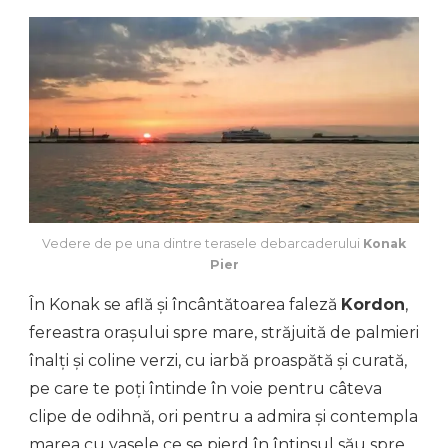
Vedere de pe una dintre terasele debarcaderului
Konak
Pier
În Konak se află și încântătoarea faleză
Kordon
,
fereastra orașului spre mare, străjuită de palmieri
înalți și coline verzi, cu iarbă proaspătă și curată,
pe care te poți întinde în voie pentru câteva
clipe de odihnă, ori pentru a admira și contempla
marea cu vasele ce se pierd în întinsul său spre