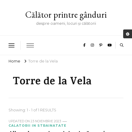
Călător printre gânduri
despre oameni, locuri și călătorii
Home
Torre de la Vela
Torre de la Vela
Showing: 1 - 1 of 1 RESULTS
UPDATED ON
23 NOIEMBRIE 2023
CALATORII IN STRAINATATE