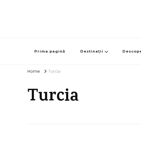
Prima pagină
Destinații
Descop
Home
Turcia
Turcia