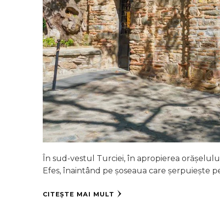
În sud-vestul Turciei, în apropierea orășelulu
Efes, înaintând pe șoseaua care șerpuiește pe
CITEȘTE MAI MULT