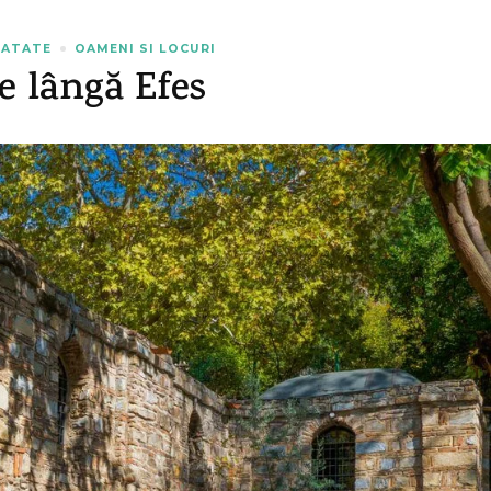
NATATE
OAMENI SI LOCURI
e lângă Efes