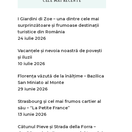
CELE MAI RECENTE
I Giardini di Zoe – una dintre cele mai
surprinzătoare și frumoase destinații
turistice din România
24 iulie 2026
Vacanțele și nevoia noastră de povești
și iluzii
10 iulie 2026
Florența văzută de la înălțime – Bazilica
San Miniato al Monte
29 iunie 2026
Strasbourg și cel mai frumos cartier al
său – “La Petite France”
13 iunie 2026
Cătunul Pieve și Strada della Forra –