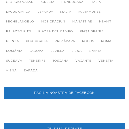
GIORGIO VASARI
GRECIA
HUNEDOARA
ITALIA
LACUL GARDA
LEFKADA
MALTA
MARAMUREȘ
MICHELANGELO
MOȘ CRĂCIUN
MĂNĂSTIRE
NEAMȚ
PALAZZO PITTI
PIAZZA DEL CAMPO
PIAȚA SPANIEI
PIENZA
PORTUGALIA
PRIMĂVARA
RODOS
ROMA
ROMÂNIA
SADOVA
SEVILLA
SIENA
SPANIA
SUCEAVA
TENERIFE
TOSCANA
VACANȚE
VENEȚIA
VIENA
ZĂPADĂ
PAGINA NOASTRĂ DE FACEBOOK
CELE MAI RECENTE