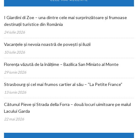
I Giardini di Zoe – una dintre cele mai surprinzătoare și frumoase
destinații turistice din România
24 iulie 2026
Vacanțele și nevoia noastră de povești și iluzii
10 iulie 2026
Florența văzută de la înălțime – Bazilica San Miniato al Monte
29 iunie 2026
Strasbourg și cel mai frumos cartier al său – “La Petite France”
13 iunie 2026
Cătunul Pieve și Strada della Forra – două locuri uimitoare pe malul
Lacului Garda
22 mai 2026