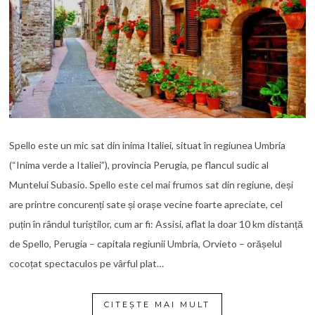
Spello este un mic sat din inima Italiei, situat în regiunea Umbria
(“Inima verde a Italiei”), provincia Perugia, pe flancul sudic al
Muntelui Subasio. Spello este cel mai frumos sat din regiune, deși
are printre concurenți sate și orașe vecine foarte apreciate, cel
puțin în rândul turiștilor, cum ar fi: Assisi, aflat la doar 10 km distanță
de Spello, Perugia – capitala regiunii Umbria, Orvieto – orășelul
cocoțat spectaculos pe vârful plat…
CITEȘTE MAI MULT