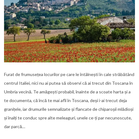
Furat de frumusețea locurilor pe care le întâlnești în cale străbătând
centrul Italiei, nici nu ai putea să observi că ai trecut din Toscana în
Umbria vecină. Te amăgești probabil, înainte de a scoate harta și a
te documenta, că încă te mai afli în Toscana, deși i-ai trecut deja
granițele, iar drumurile semnalizate și flancate de chiparoșii mlădioși
și înalți te conduc spre alte meleaguri, unele ce-ți par necunoscute,
dar parcă…