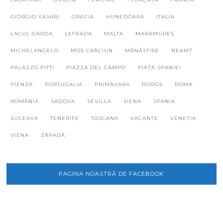
GIORGIO VASARI
GRECIA
HUNEDOARA
ITALIA
LACUL GARDA
LEFKADA
MALTA
MARAMUREȘ
MICHELANGELO
MOȘ CRĂCIUN
MĂNĂSTIRE
NEAMȚ
PALAZZO PITTI
PIAZZA DEL CAMPO
PIAȚA SPANIEI
PIENZA
PORTUGALIA
PRIMĂVARA
RODOS
ROMA
ROMÂNIA
SADOVA
SEVILLA
SIENA
SPANIA
SUCEAVA
TENERIFE
TOSCANA
VACANȚE
VENEȚIA
VIENA
ZĂPADĂ
PAGINA NOASTRĂ DE FACEBOOK