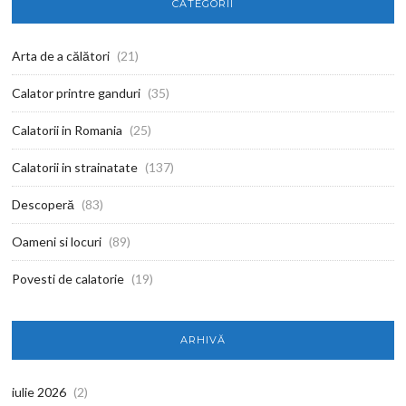
CATEGORII
Arta de a călători
(21)
Calator printre ganduri
(35)
Calatorii in Romania
(25)
Calatorii in strainatate
(137)
Descoperă
(83)
Oameni si locuri
(89)
Povesti de calatorie
(19)
ARHIVĂ
iulie 2026
(2)