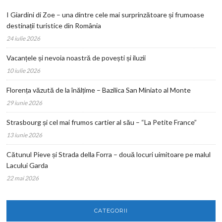
I Giardini di Zoe – una dintre cele mai surprinzătoare și frumoase
destinații turistice din România
24 iulie 2026
Vacanțele și nevoia noastră de povești și iluzii
10 iulie 2026
Florența văzută de la înălțime – Bazilica San Miniato al Monte
29 iunie 2026
Strasbourg și cel mai frumos cartier al său – “La Petite France”
13 iunie 2026
Cătunul Pieve și Strada della Forra – două locuri uimitoare pe malul
Lacului Garda
22 mai 2026
CATEGORII