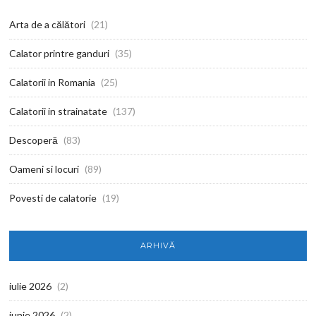
Arta de a călători
(21)
Calator printre ganduri
(35)
Calatorii in Romania
(25)
Calatorii in strainatate
(137)
Descoperă
(83)
Oameni si locuri
(89)
Povesti de calatorie
(19)
ARHIVĂ
iulie 2026
(2)
iunie 2026
(2)