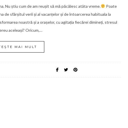
a. Nu știu cum de am reușit să mă păcălesc atâta vreme.
Poate
e sfârșitul verii și al vacanțelor și de întoarcerea habituala la
ransformarea noastră și a orașelor, cu agitația fiecărei dimineți, stresul
 mereu aceleași? Oricum,…
TEȘTE MAI MULT