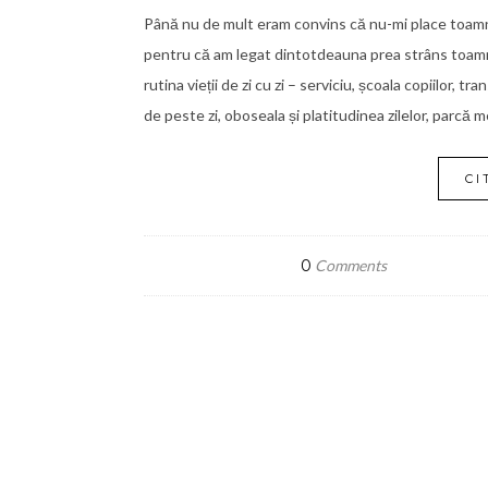
Până nu de mult eram convins că nu-mi place toamn
pentru că am legat dintotdeauna prea strâns toamna d
rutina vieții de zi cu zi – serviciu, școala copiilor, t
de peste zi, oboseala și platitudinea zilelor, parcă
CI
0
Comments