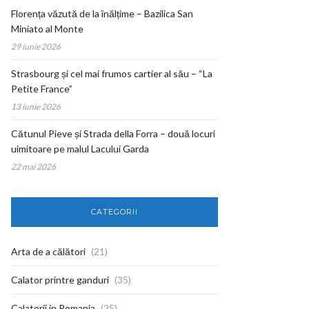
Florența văzută de la înălțime – Bazilica San
Miniato al Monte
29 iunie 2026
Strasbourg și cel mai frumos cartier al său – “La
Petite France”
13 iunie 2026
Cătunul Pieve și Strada della Forra – două locuri
uimitoare pe malul Lacului Garda
22 mai 2026
CATEGORII
Arta de a călători
(21)
Calator printre ganduri
(35)
Calatorii in Romania
(25)