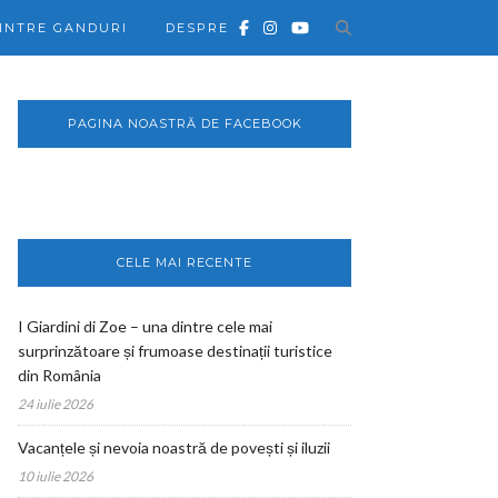
INTRE GANDURI
DESPRE
PAGINA NOASTRĂ DE FACEBOOK
CELE MAI RECENTE
I Giardini di Zoe – una dintre cele mai
surprinzătoare și frumoase destinații turistice
din România
24 iulie 2026
Vacanțele și nevoia noastră de povești și iluzii
10 iulie 2026