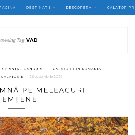
PAGINĂ
DESTINAȚII
DESCOPERĂ
CALATOR PR
owsing Tag
VAD
R PRINTRE GANDURI
CALATORII IN ROMANIA
26 octombrie 2021
 CALATORIE
AMNĂ PE MELEAGURI
NEMȚENE