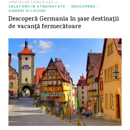
UPDATED ON
7 APRILIE 2023
CALATORII IN STRAINATATE
DESCOPERĂ
OAMENI SI LOCURI
Descoperă Germania în șase destinații
de vacanță fermecătoare