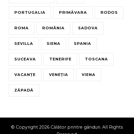
PORTUGALIA
PRIMĂVARA
RODOS
ROMA
ROMÂNIA
SADOVA
SEVILLA
SIENA
SPANIA
SUCEAVA
TENERIFE
TOSCANA
VACANȚE
VENEȚIA
VIENA
ZĂPADĂ
© Copyright 2026
Călător printre gânduri
. All Rights