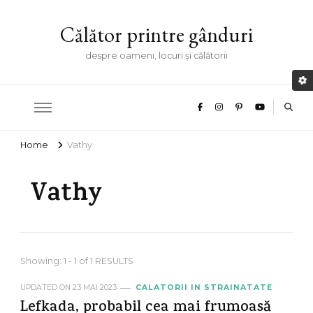
Călător printre gânduri
despre oameni, locuri și călătorii
Home
Vathy
Vathy
Showing: 1 - 1 of 1 RESULTS
UPDATED ON
23 MAI 2023
CALATORII IN STRAINATATE
Lefkada, probabil cea mai frumoasă