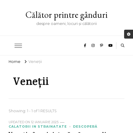
Călător printre gânduri
despre oameni, locuri și călătorii
Home
Veneții
Veneții
Showing: 1 - 1 of 1 RESULTS
UPDATED ON
12 IANUARIE 2025
CALATORII IN STRAINATATE
DESCOPERĂ