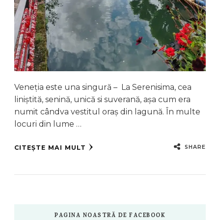
Veneția este una singură – La Serenisima, cea
liniștită, senină, unică si suverană, așa cum era
numit cândva vestitul oraș din lagună. În multe
locuri din lume …
SHARE
CITEȘTE MAI MULT
PAGINA NOASTRĂ DE FACEBOOK