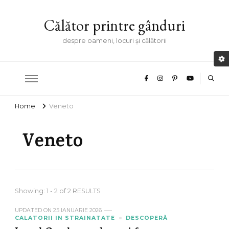
Călător printre gânduri
despre oameni, locuri și călătorii
Home
Veneto
Veneto
Showing: 1 - 2 of 2 RESULTS
UPDATED ON
25 IANUARIE 2026
CALATORII IN STRAINATATE
DESCOPERĂ