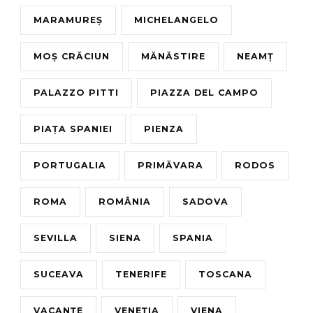
MARAMUREȘ
MICHELANGELO
MOȘ CRĂCIUN
MĂNĂSTIRE
NEAMȚ
PALAZZO PITTI
PIAZZA DEL CAMPO
PIAȚA SPANIEI
PIENZA
PORTUGALIA
PRIMĂVARA
RODOS
ROMA
ROMÂNIA
SADOVA
SEVILLA
SIENA
SPANIA
SUCEAVA
TENERIFE
TOSCANA
VACANȚE
VENEȚIA
VIENA