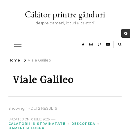
Călător printre gânduri
despre oameni, locuri și călătorii
Home
Viale Galileo
Viale Galileo
Showing: 1 - 2 of 2 RESULTS
UPDATED ON
10 IULIE 2026
CALATORII IN STRAINATATE
DESCOPERĂ
OAMENI SI LOCURI