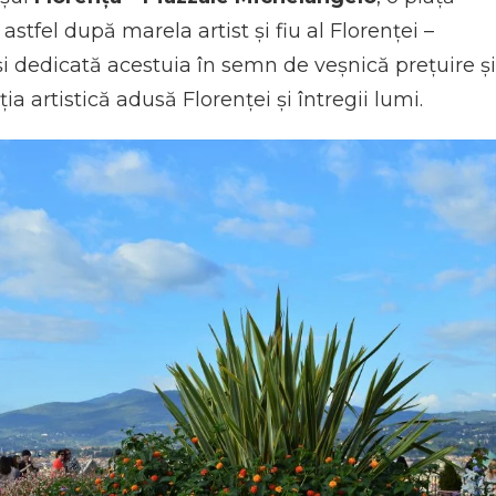
stfel după marela artist și fiu al Florenței –
și dedicată acestuia în semn de veșnică prețuire și
a artistică adusă Florenței și întregii lumi.