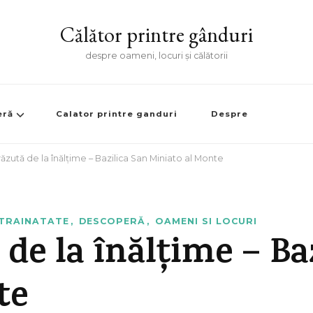
Călător printre gânduri
despre oameni, locuri și călătorii
eră
Calator printre ganduri
Despre
ăzută de la înălțime – Bazilica San Miniato al Monte
STRAINATATE
DESCOPERĂ
OAMENI SI LOCURI
 de la înălțime – Ba
te