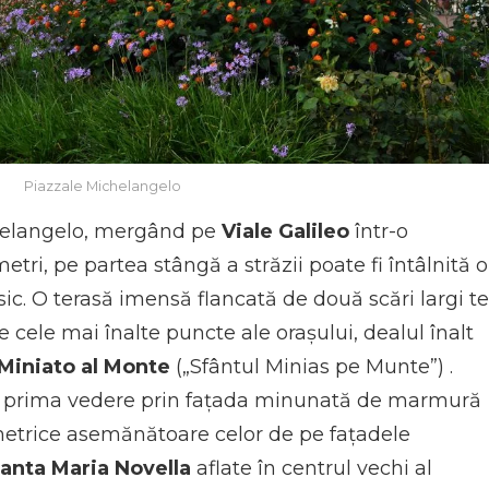
Piazzale Michelangelo
helangelo, mergând pe
Viale Galileo
într-o
tri, pe partea stângă a străzii poate fi întâlnită o
asic. O terasă imensă flancată de două scări largi te
re cele mai înalte puncte ale orașului, dealul înalt
 Miniato al Monte
(„Sfântul Minias pe Munte”) .
a prima vedere prin fațada minunată de marmură
etrice asemănătoare celor de pe fațadele
anta Maria Novella
aflate în centrul vechi al