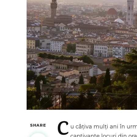
C
SHARE
u
câțiva mulți ani în u
captivante locuri din or