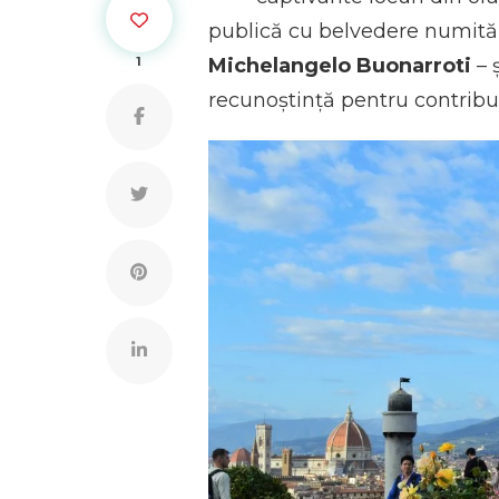
publică cu belvedere numită a
Michelangelo Buonarroti
– 
1
recunoștință pentru contribuți