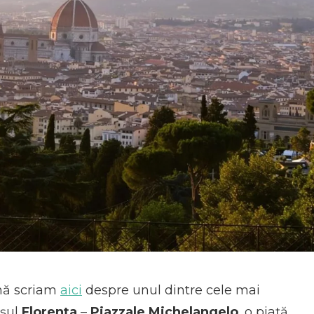
rmă scriam
aici
despre unul dintre cele mai
așul
Florența
–
Piazzale Michelangelo
, o piață