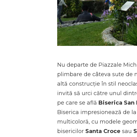
Nu departe de Piazzale Mic
plimbare de câteva sute de me
altă construcție în stil neocl
invită să urci către unul dint
pe care se află
Biserica San
Biserica impresionează de l
multicoloră, cu modele geom
bisericilor
Santa Croce
sau
S