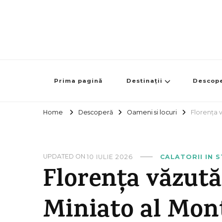
Prima pagină
Destinații
Descop
Home
Descoperă
Oameni si locuri
Florența v
UPDATED ON
10 IULIE 2026
CALATORII IN 
Florența văzută
Miniato al Mon