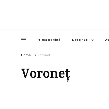
Prima pagină
Destinații
De
Home
Voroneț
Voroneț