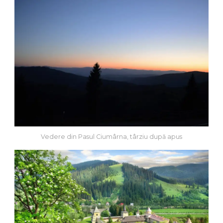
Vedere din Pasul Ciumârna, târziu după apus