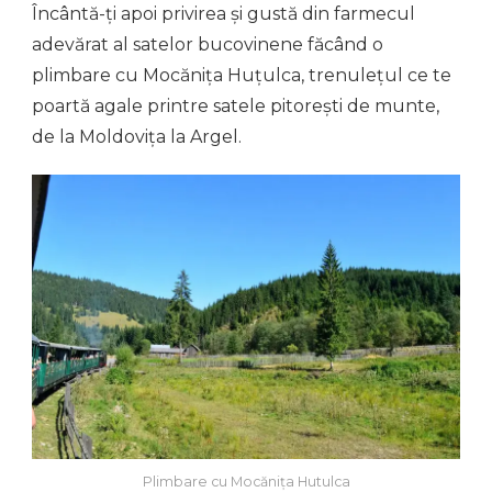
Încântă-ți apoi privirea și gustă din farmecul
adevărat al satelor bucovinene făcând o
plimbare cu Mocănița Huțulca, trenulețul ce te
poartă agale printre satele pitorești de munte,
de la Moldovița la Argel.
Plimbare cu Mocănița Hutulca