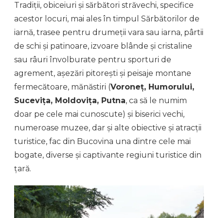
Tradiții, obiceiuri și sărbători străvechi, specifice
acestor locuri, mai ales în timpul Sărbătorilor de
iarnă, trasee pentru drumeții vara sau iarna, pârtii
de schi și patinoare, izvoare blânde și cristaline
sau râuri învolburate pentru sporturi de
agrement, așezări pitorești și peisaje montane
fermecătoare, mănăstiri (
Voroneț, Humorului,
Sucevița, Moldovița, Putna
, ca să le numim
doar pe cele mai cunoscute) și biserici vechi,
numeroase muzee, dar și alte obiective și atracții
turistice, fac din Bucovina una dintre cele mai
bogate, diverse și captivante regiuni turistice din
țară.