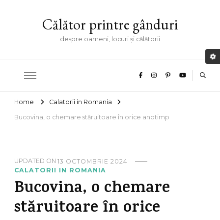
Călător printre gânduri
despre oameni, locuri și călătorii
Home
Calatorii in Romania
Bucovina, o chemare stăruitoare în orice anotimp
UPDATED ON
13 OCTOMBRIE 2024
CALATORII IN ROMANIA
Bucovina, o chemare
stăruitoare în orice