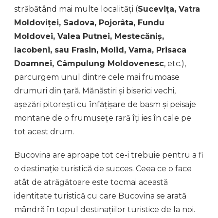
străbătând mai multe localități (
Sucevița, Vatra
Moldoviței, Sadova, Pojorâta, Fundu
Moldovei, Valea Putnei, Mestecăniș,
Iacobeni, sau Frasin, Molid, Vama, Prisaca
Doamnei, Câmpulung Moldovenesc
, etc.),
parcurgem unul dintre cele mai frumoase
drumuri din țară. Mănăstiri și biserici vechi,
așezări pitorești cu înfățișare de basm și peisaje
montane de o frumusețe rară îți ies în cale pe
tot acest drum.
Bucovina are aproape tot ce-i trebuie pentru a fi
o destinație turistică de succes. Ceea ce o face
atât de atrăgătoare este tocmai această
identitate turistică cu care Bucovina se arată
mândră în topul destinațiilor turistice de la noi.