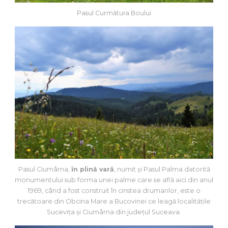
Pasul Curmătura Boului
Pasul Ciumârna,
în plină vară
, numit și Pasul Palma datorită
monumentului sub forma unei palme care se află aici din anul
1969, când a fost construit în cinstea drumarilor, este o
trecătoare din Obcina Mare a Bucovinei ce leagă localitățile
Sucevița și Ciumârna din județul Suceava.