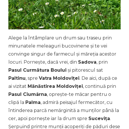
Alege la întâmplare un drum sau traseu prin
minunatele meleaguri bucovinene și te vei
convinge singur de farmecul și măreția acestor
locuri. Pornește, dacă vrei, din
Sadova
, prin
Pasul Curmătura Boului
și pitorescul sat
Paltinu
, spre
Vatra Moldoviței
. De aici, după ce
ai vizitat
Mănăstirea Moldoviței
, continuă prin
Pasul Ciumârna
, oprește-te măcar pentru o
clipă la
Palma
, admiră peisajul fermecător, cu
întinderea parcă nemărginită a munților până la
cer, apoi pornește iar la drum spre
Sucevița
.
Șerpuind printre munții acoperiți de păduri dese