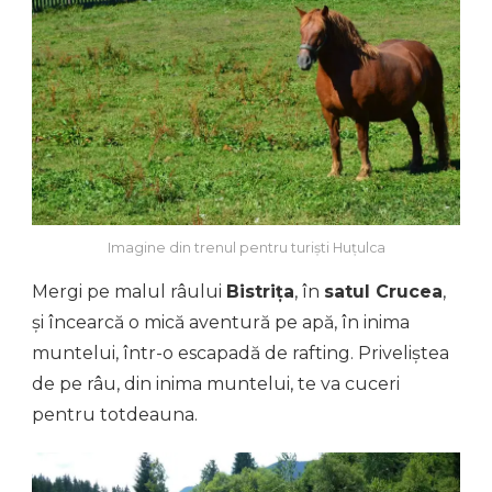
Imagine din trenul pentru turiști Huțulca
Mergi pe malul râului
Bistrița
, în
satul Crucea
,
și încearcă o mică aventură pe apă, în inima
muntelui, într-o escapadă de rafting. Priveliștea
de pe râu, din inima muntelui, te va cuceri
pentru totdeauna.