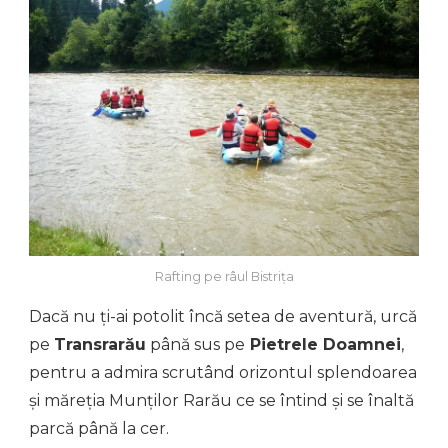
Rafting pe râul Bistrița
Dacă nu ți-ai potolit încă setea de aventură, urcă
pe
Transrarău
până sus pe
Pietrele Doamnei
,
pentru a admira scrutând orizontul splendoarea
și măreția Munților Rarău ce se întind și se înaltă
parcă până la cer.