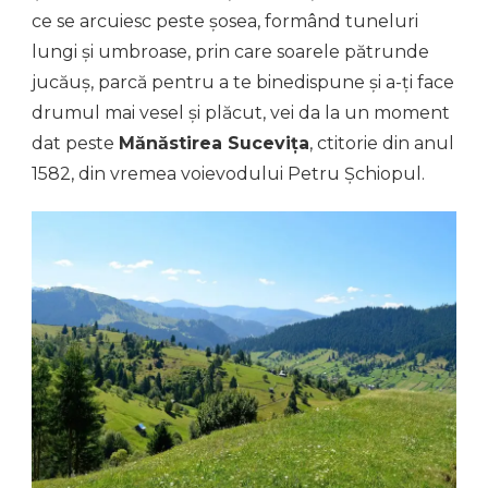
ce se arcuiesc peste șosea, formând tuneluri
lungi și umbroase, prin care soarele pătrunde
jucăuș, parcă pentru a te binedispune și a-ți face
drumul mai vesel și plăcut, vei da la un moment
dat peste
Mănăstirea Sucevița
, ctitorie din anul
1582, din vremea voievodului Petru Șchiopul.