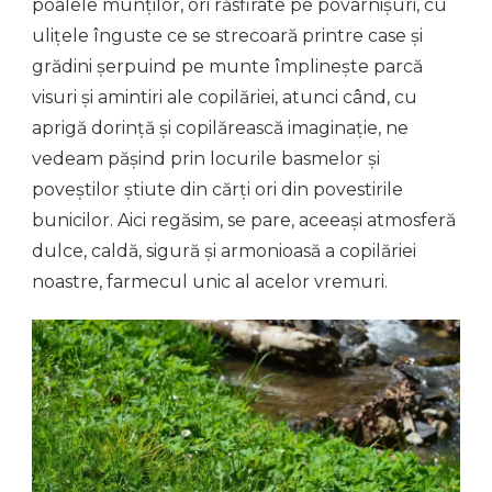
poalele munților, ori răsfirate pe povârnișuri, cu
ulițele înguste ce se strecoară printre case și
grădini șerpuind pe munte împlinește parcă
visuri și amintiri ale copilăriei, atunci când, cu
aprigă dorință și copilărească imaginație, ne
vedeam pășind prin locurile basmelor și
poveștilor știute din cărți ori din povestirile
bunicilor. Aici regăsim, se pare, aceeași atmosferă
dulce, caldă, sigură și armonioasă a copilăriei
noastre, farmecul unic al acelor vremuri.