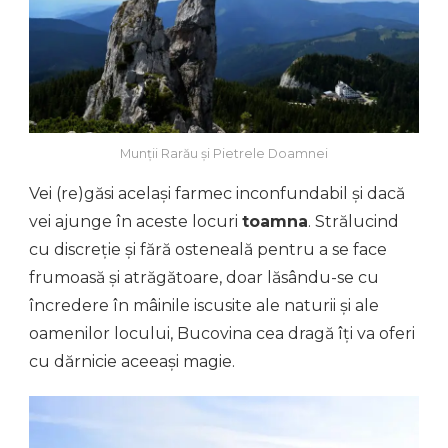
Munții Rarău și Pietrele Doamnei
Vei (re)găsi același farmec inconfundabil și dacă
vei ajunge în aceste locuri
toamna
. Strălucind
cu discreție și fără osteneală pentru a se face
frumoasă și atrăgătoare, doar lăsându-se cu
încredere în mâinile iscusite ale naturii și ale
oamenilor locului, Bucovina cea dragă îți va oferi
cu dărnicie aceeași magie.