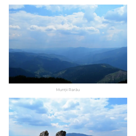
Munții Rarău