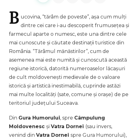
B
ucovina,
“tărâm de poveste”, așa cum mulți
dintre cei care i-au descoperit frumusețea și
farmecul aparte o numesc, este una dintre cele
mai cunoscute și căutate destinații turistice din
România. “Tărâmul mănăstirilor”, cum de
asemenea mai este numită și cunoscută această
regiune istorică, datorită numeroaselor lăcașuri
de cult moldovenești medievale de o valoare
istorică și artistică inestimabilă, cuprinde astăzi
mai multe localități (sate, comune și orașe) de pe
teritoriul județului Suceava.
Din
Gura Humorului
, spre
Câmpulung
Moldovenesc
și
Vatra Dornei
(sau invers,
venind din
Vatra Dornei
spre Gura Humorului),