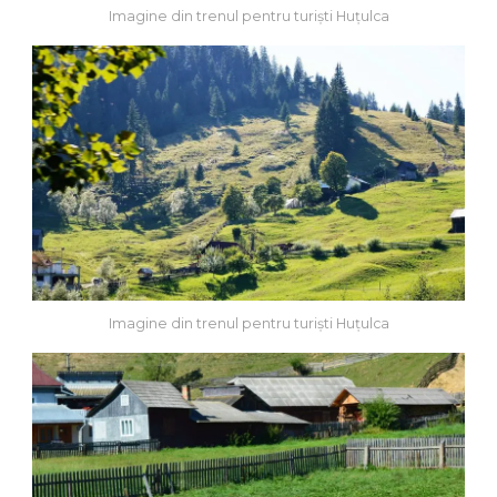
Imagine din trenul pentru turiști Huțulca
Imagine din trenul pentru turiști Huțulca