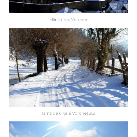
Mănăstirea Voroneț
Iarnă pe ulițele Voronețului