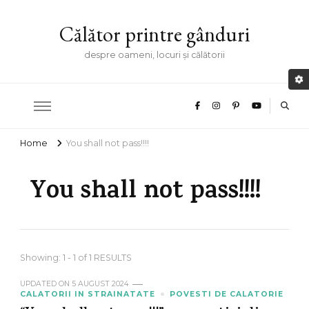
Călător printre gânduri
despre oameni, locuri și călătorii
Home
You shall not pass!!!!
You shall not pass!!!!
Showing: 1 - 1 of 1 RESULTS
UPDATED ON
5 AUGUST 2024
CALATORII IN STRAINATATE
POVESTI DE CALATORIE