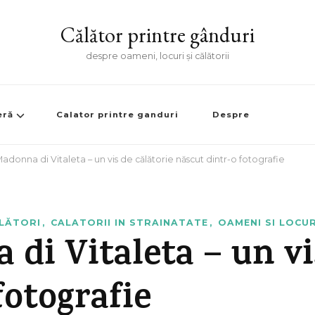
Călător printre gânduri
despre oameni, locuri și călătorii
eră
Calator printre ganduri
Despre
adonna di Vitaleta – un vis de călătorie născut dintr-o fotografie
ĂLĂTORI
CALATORII IN STRAINATATE
OAMENI SI LOCUR
di Vitaleta – un vi
fotografie