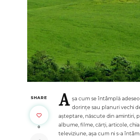
A
SHARE
șa
cum se întâmplă adeseori,
dorințe sau planuri vechi de
așteptare, născute din amintiri, pov
albume, filme, cărți, articole, c
0
televiziune, așa cum ni s-a întâ