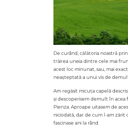
De curând, călătoria noastră prin 
trăirea uneia dintre cele mai fru
acest loc minunat, sau, mai exact 
neașteptată a unui vis de demult,
Am regăsit micuța capelă descris
și descoperisem demult în acea f
Pienza. Aproape uitasem de acest 
niciodată, dar de cum l-am zărit
fascinase ani la rând.