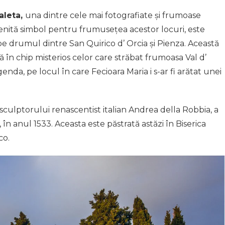
aleta,
una dintre cele mai fotografiate și frumoase
evenită simbol pentru frumusețea acestor locuri, este
 pe drumul dintre San Quirico d’ Orcia și Pienza. Această
ă în chip misterios celor care străbat frumoasa Val d’
genda, pe locul în care Fecioara Maria i s-ar fi arătat unei
 sculptorului renascentist italian Andrea della Robbia, a
ii, în anul 1533. Aceasta este păstrată astăzi în Biserica
co.