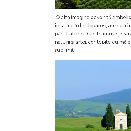
O alta imagine devenită simbolică 
încadrată de chiparoși, așezată î
părut atunci de o frumusețe rară, 
naturii și artei, contopite cu m
sublimă.