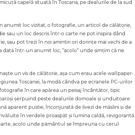
o micuță capelă situată în Toscana, pe dealurile de la sud
numit loc vizitat, o fotografie, un articol de călătorie,
ie sau un loc descris într-o carte ne pot inspira dând
e, sau pot trezi în noi amintiri ori dorințe mai vechi de a
 dată într-un anumit loc, “acolo” unde simțim că ne
 naște un vis de călătorie, așa cum erau acele wallpaper-
regiunea Toscanei, la modă cândva pe ecranele PC-urilor
fotografie în care apărea un peisaj încântător, tipic
paroși șerpuind peste dealurile domoale și unduitoare
cană aparent pustie, înconjurată de livezi de măslini și de
învăluite în verdele proaspăt și lumina caldă, revigorantă
eparte, acolo unde pământul se împreuna cu cerul