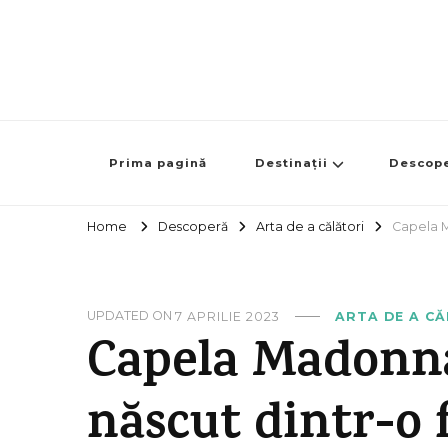
Prima pagină
Destinații
Descop
Home
Descoperă
Arta de a călători
Capela M
UPDATED ON
7 APRILIE 2023
ARTA DE A C
Capela Madonna 
născut dintr-o 