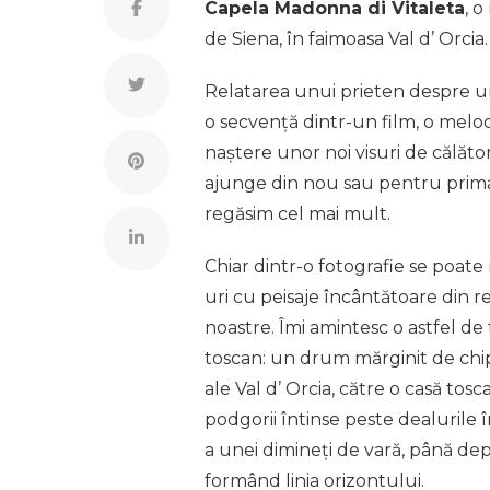
Capela Madonna di Vitaleta
, 
de Siena, în faimoasa Val d’ Orcia.
Relatarea unui prieten despre un a
o secvență dintr-un film, o melod
naștere unor noi visuri de călători
ajunge din nou sau pentru prima
regăsim cel mai mult.
Chiar dintr-o fotografie se poate
uri cu peisaje încântătoare din 
noastre. Îmi amintesc o astfel de 
toscan: un drum mărginit de chi
ale Val d’ Orcia, către o casă tos
podgorii întinse peste dealurile 
a unei dimineți de vară, până d
formând linia orizontului.