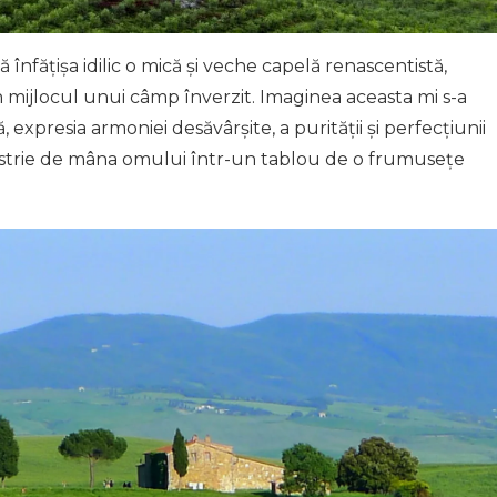
înfățișa idilic o mică și veche capelă renascentistă,
n mijlocul unui câmp înverzit. Imaginea aceasta mi s-a
expresia armoniei desăvârșite, a purității și perfecțiunii
ăiestrie de mâna omului într-un tablou de o frumusețe