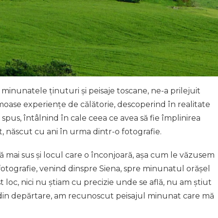
minunatele ținuturi și peisaje toscane, ne-a prilejuit
moase experiențe de călătorie, descoperind în realitate
spus, întâlnind în cale ceea ce avea să fie împlinirea
 născut cu ani în urma dintr-o fotografie.
ă mai sus și locul care o înconjoară, așa cum le văzusem
otografie, venind dinspre Siena, spre minunatul orășel
loc, nici nu știam cu precizie unde se află, nu am știut
 din depărtare, am recunoscut peisajul minunat care mă