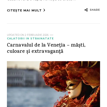
SHARE
CITEȘTE MAI MULT
UPDATED ON
2 FEBRUARIE 2026
CALATORII IN STRAINATATE
Carnavalul de la Veneția – măști,
culoare și extravaganță