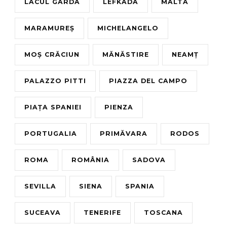
LACUL GARDA
LEFKADA
MALTA
MARAMUREȘ
MICHELANGELO
MOȘ CRĂCIUN
MĂNĂSTIRE
NEAMȚ
PALAZZO PITTI
PIAZZA DEL CAMPO
PIAȚA SPANIEI
PIENZA
PORTUGALIA
PRIMĂVARA
RODOS
ROMA
ROMÂNIA
SADOVA
SEVILLA
SIENA
SPANIA
SUCEAVA
TENERIFE
TOSCANA