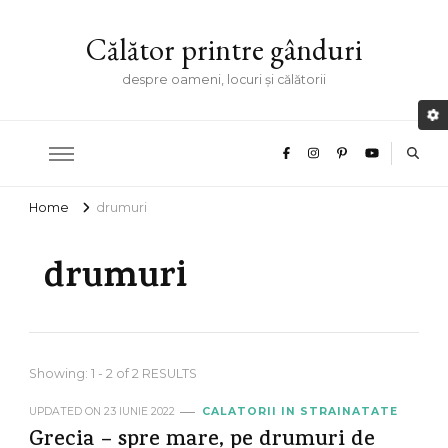
Călător printre gânduri
despre oameni, locuri și călătorii
Home
drumuri
drumuri
Showing: 1 - 2 of 2 RESULTS
UPDATED ON
23 IUNIE 2022
CALATORII IN STRAINATATE
Grecia – spre mare, pe drumuri de