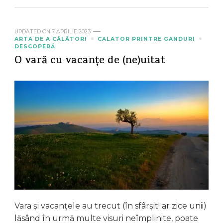
UPDATED ON
7 APRILIE 2023
ARTA DE A CĂLĂTORI
CALATOR PRINTRE GANDURI
DESCOPERĂ
O vară cu vacanțe de (ne)uitat
Vara și vacanțele au trecut (în sfârșit! ar zice unii)
lăsând în urmă multe visuri neîmplinite, poate