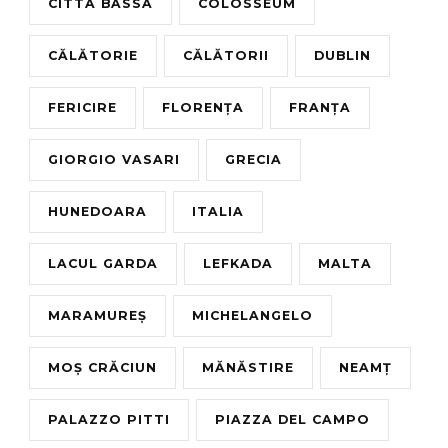
CITTA BASSA
COLOSSEUM
CĂLĂTORIE
CĂLĂTORII
DUBLIN
FERICIRE
FLORENȚA
FRANȚA
GIORGIO VASARI
GRECIA
HUNEDOARA
ITALIA
LACUL GARDA
LEFKADA
MALTA
MARAMUREȘ
MICHELANGELO
MOȘ CRĂCIUN
MĂNĂSTIRE
NEAMȚ
PALAZZO PITTI
PIAZZA DEL CAMPO