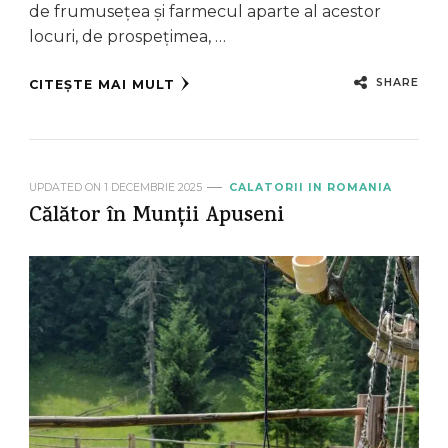
de frumusețea și farmecul aparte al acestor
locuri, de prospețimea, …
SHARE
CITEȘTE MAI MULT
UPDATED ON
1 DECEMBRIE 2025
CALATORII IN ROMANIA
Călător în Munții Apuseni