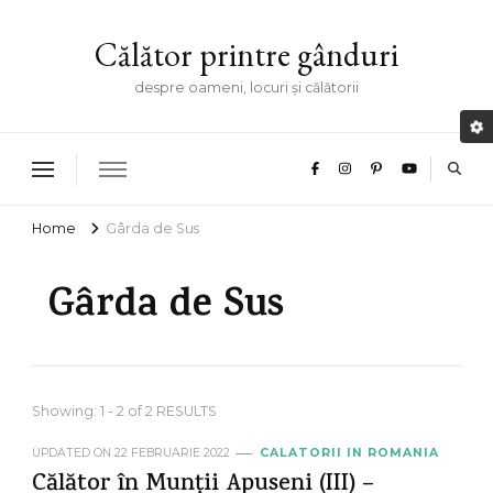
Călător printre gânduri
despre oameni, locuri și călătorii
Home
Gârda de Sus
Gârda de Sus
Showing: 1 - 2 of 2 RESULTS
UPDATED ON
22 FEBRUARIE 2022
CALATORII IN ROMANIA
Călător în Munții Apuseni (III) –