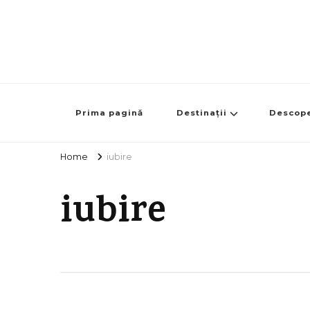
Prima pagină
Destinații
Descop
Home
iubire
iubire