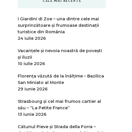
CELE MAI RECENTE
I Giardini di Zoe – una dintre cele mai
surprinzătoare și frumoase destinații
turistice din România
24 iulie 2026
Vacanțele și nevoia noastră de povești
și iluzii
10 iulie 2026
Florența văzută de la înălțime – Bazilica
San Miniato al Monte
29 iunie 2026
Strasbourg și cel mai frumos cartier al
său – “La Petite France”
13 iunie 2026
Cătunul Pieve și Strada della Forra –