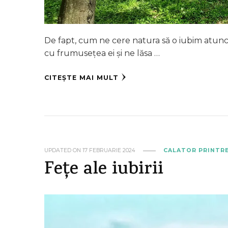
De fapt, cum ne cere natura să o iubim atunci
cu frumusețea ei și ne lăsa …
CITEȘTE MAI MULT
UPDATED ON
17 FEBRUARIE 2024
CALATOR PRINTR
Fețe ale iubirii