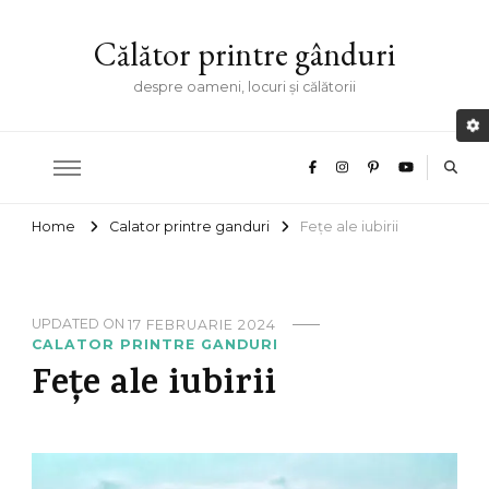
Călător printre gânduri
despre oameni, locuri și călătorii
Home
Calator printre ganduri
Fețe ale iubirii
UPDATED ON
17 FEBRUARIE 2024
CALATOR PRINTRE GANDURI
Fețe ale iubirii