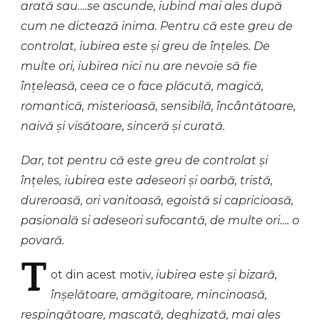
arată sau….se ascunde, iubind mai ales după
cum ne dictează inima. Pentru că este greu de
controlat, iubirea este și greu de înțeles. De
multe ori, iubirea nici nu are nevoie să fie
înțeleasă, ceea ce o face
plăcută, magică,
romantică, misterioasă, sensibilă, încântătoare,
naivă și visătoare, sinceră și curată.
Dar, tot pentru că este greu de controlat și
înțeles, iubirea este adeseori și oarbă, tristă,
dureroasă, ori vanitoasă, egoistă si capricioasă,
pasională si adeseori sufocantă, de multe ori…. o
povară.
T
ot
din acest motiv,
iubirea este și bizară,
înșelătoare, amăgitoare, mincinoasă,
respingătoare, mascată, deghizată, mai ales