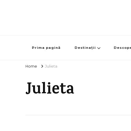
Prima pagină
Destinații
Descop
Home
Julieta
Julieta