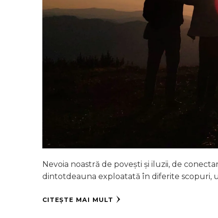
Nevoia noastră de povești și iluzii, de conectar
dintotdeauna exploatată în diferite scopuri, 
CITEȘTE MAI MULT