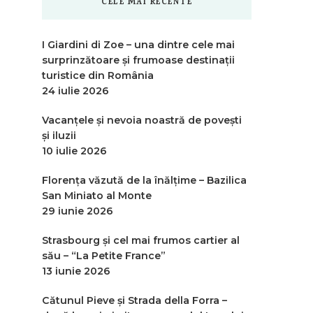
CELE MAI RECENTE
I Giardini di Zoe – una dintre cele mai
surprinzătoare și frumoase destinații
turistice din România
24 iulie 2026
Vacanțele și nevoia noastră de povești
și iluzii
10 iulie 2026
Florența văzută de la înălțime – Bazilica
San Miniato al Monte
29 iunie 2026
Strasbourg și cel mai frumos cartier al
său – “La Petite France”
13 iunie 2026
Cătunul Pieve și Strada della Forra –