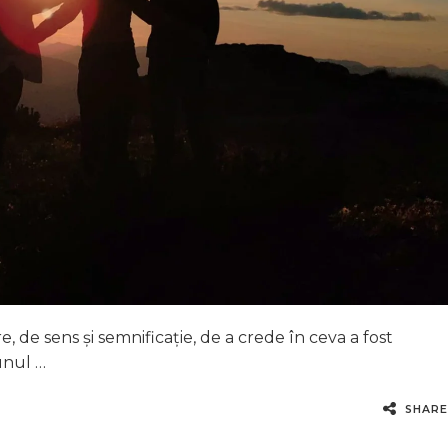
e, de sens și semnificație, de a crede în ceva a fost
unul …
SHARE