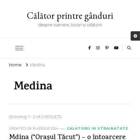
Călător printre gânduri
despre oameni, locuri și călătorii
Home
Medina
Medina
Showing: 1 - 2 of 2 RESULTS
UPDATED ON
16 APRILIE 2024
CALATORII IN STRAINATATE
Mdina (“Orașul Tăcut”) – o întoarcere