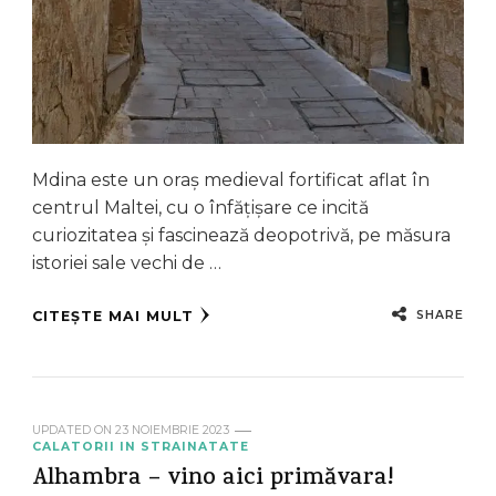
Mdina este un oraș medieval fortificat aflat în
centrul Maltei, cu o înfățișare ce incită
curiozitatea și fascinează deopotrivă, pe măsura
istoriei sale vechi de …
SHARE
CITEȘTE MAI MULT
UPDATED ON
23 NOIEMBRIE 2023
CALATORII IN STRAINATATE
Alhambra – vino aici primăvara!