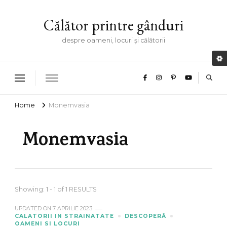
Călător printre gânduri
despre oameni, locuri și călătorii
Home
Monemvasia
Monemvasia
Showing: 1 - 1 of 1 RESULTS
UPDATED ON
7 APRILIE 2023
CALATORII IN STRAINATATE
DESCOPERĂ
OAMENI SI LOCURI