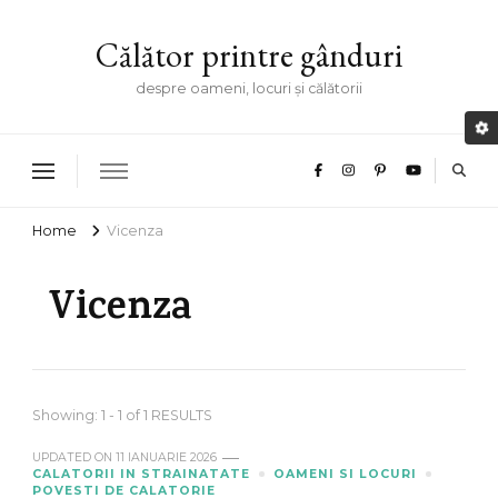
Călător printre gânduri
despre oameni, locuri și călătorii
Home
Vicenza
Vicenza
Showing: 1 - 1 of 1 RESULTS
UPDATED ON
11 IANUARIE 2026
CALATORII IN STRAINATATE
OAMENI SI LOCURI
POVESTI DE CALATORIE