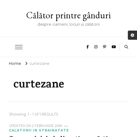
Călător printre gânduri
despre oameni, locuri și călătorii
Home
curtezane
curtezane
Showing: 1 - 1 of 1 RESULTS
UPDATED ON
2 FEBRUARIE 2026
CALATORII IN STRAINATATE