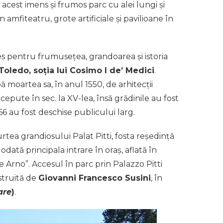
 acest imens și frumos parc cu alei lungi și
n amfiteatru, grote artificiale și pavilioane în
es pentru frumusețea, grandoarea și istoria
Toledo, soția lui Cosimo I de’ Medici
.
 moartea sa, în anul 1550, de arhitecții
cepute în sec. la XV-lea, însă grădinile au fost
66 au fost deschise publicului larg.
rtea grandiosului Palat Pitti, fosta reședință
dată principala intrare în oraș, aflată în
de Arno”. Accesul în parc prin Palazzo Pitti
struită de
Giovanni Francesco Susini
, în
are
)
.