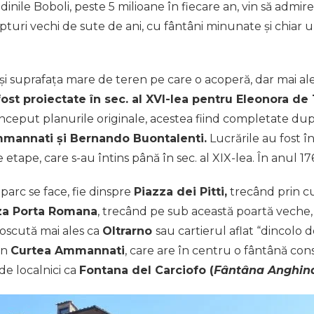
dinile Boboli, peste 5 milioane în fiecare an, vin să admire
ulpturi vechi de sute de ani, cu fântâni minunate și chiar u
și suprafața mare de teren pe care o acoperă, dar mai al
fost proiectate în sec. al XVI-lea pentru Eleonora de 
nceput planurile originale, acestea fiind completate după
mmannati și Bernando Buontalenti.
Lucrările au fost în
etape, care s-au întins până în sec. al XIX-lea. În anul 17
parc se face, fie dinspre
Piazza dei Pitti,
trecând prin cu
za Porta Romana
, trecând pe sub această poartă veche, o
noscută mai ales ca
Oltrarno
sau cartierul aflat “dincolo 
rin
Curtea Ammannati
, care are în centru o fântână con
de localnici ca
Fontana del Carciofo (
Fântâna Anghin