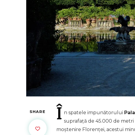
Î
SHARE
n
spatele impunătorului
Pala
suprafață de 45.000 de metri p
moștenire Florenței, acestui minu