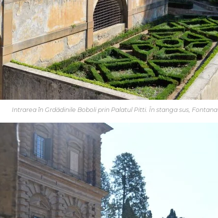
Intrarea în Grdădinile Boboli prin Palatul Pitti. În stanga sus, Fontana