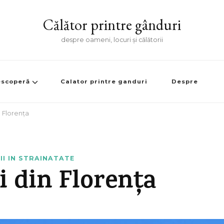
Călător printre gânduri
despre oameni, locuri și călătorii
scoperă
Calator printre ganduri
Despre
n Florența
I IN STRAINATATE
i din Florența