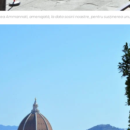
ea Ammannati, amenajată, la data sosirii noastre, pentru susținerea unu