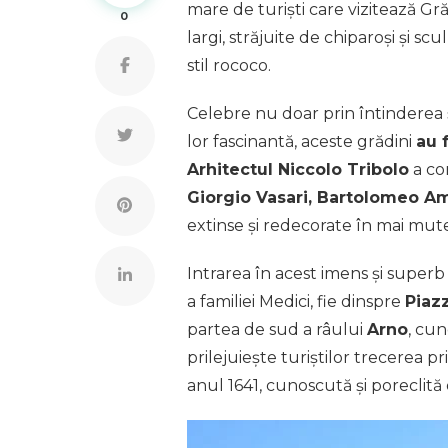
mare de turiști care vizitează Gră
0
largi, străjuite de chiparoși și sc
stil rococo.
Celebre nu doar prin întinderea 
lor fascinantă, aceste grădini
au 
Arhitectul Niccolo Tribolo
a co
Giorgio Vasari, Bartolomeo A
extinse și redecorate în mai mute 
Intrarea în acest imens și superb 
a familiei Medici, fie dinspre
Piaz
partea de sud a râului
Arno
, cu
prilejuiește turiștilor trecerea p
anul 1641, cunoscută și poreclită 