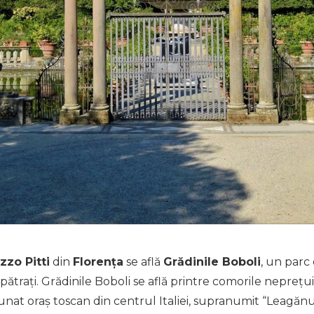
zzo Pitti
din
Florența
se află
Grădinile Boboli
, un parc
ătrați. Grădinile Boboli se află printre comorile neprețu
nat oraș toscan din centrul Italiei, supranumit “Leagănul