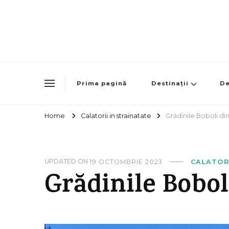
Prima pagină
Destinații
De
Home
Calatorii in strainatate
Grădinile Boboli di
UPDATED ON
19 OCTOMBRIE 2023
CALATORI
Grădinile Bobol