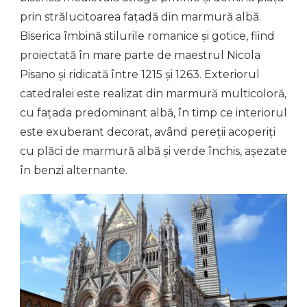
prin strălucitoarea fațadă din marmură albă.
Biserica îmbină stilurile romanice și gotice, fiind
proiectată în mare parte de maestrul Nicola
Pisano și ridicată între 1215 și 1263. Exteriorul
catedralei este realizat din marmură multicoloră,
cu fațada predominant albă, în timp ce interiorul
este exuberant decorat, având pereții acoperiți
cu plăci de marmură albă și verde închis, așezate
în benzi alternante.