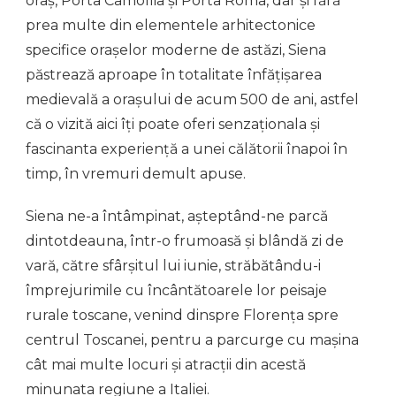
oraș, Porta Camollia și Porta Roma, dar și fără
prea multe din elementele arhitectonice
specifice orașelor moderne de astăzi, Siena
păstrează aproape în totalitate înfățișarea
medievală a orașului de acum 500 de ani, astfel
că o vizită aici îți poate oferi senzaționala și
fascinanta experiență a unei călătorii înapoi în
timp, în vremuri demult apuse.
Siena ne-a întâmpinat, așteptând-ne parcă
dintotdeauna, într-o frumoasă și blândă zi de
vară, către sfârșitul lui iunie, străbătându-i
împrejurimile cu încântătoarele lor peisaje
rurale toscane, venind dinspre Florența spre
centrul Toscanei, pentru a parcurge cu mașina
cât mai multe locuri și atracții din acestă
minunata regiune a Italiei.