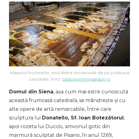
Masacrul Inocenților, unul dintre mozaicurile de pe podeaua
catedralei. Foto:
calatorprintreganduri.ro
Domul din Siena
, așa cum mai estre cunoscută
această frumoasă catedrală, se mândrește și cu
alte opere de artă remarcabile, între care
sculptura lui
Donatello, Sf. Ioan Botezătorul
,
apoi rozeta lui Duccio, amvonul gotic din
marmură sculptat de Pisano, în anul 1269,