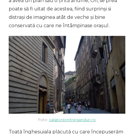
a avea un plan sau o țintă anume, Ori, se prea
poate să fi uitat de acestea, fiind surprinși si
distrași de imaginea atât de veche și bine
conservată cu care ne întâmpinase orașul.
Foto:
calatorprintreganduri.ro
Toată înghesuiala plăcută cu care începuserăm