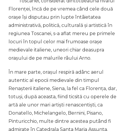
Toscanei, considerat dintotdeauna rivalul
Florenței, încă de pe vremea când cele două
orașe își disputau prin lupte întâietatea
administrativă, politică, culturală și artistică în
regiunea Toscanei, s-a aflat mereu pe primele
locuri în topul celor mai frumoase orașe
medievale italiene, uneori chiar deasupra
orașului de pe malurile râului Arno.
În mare parte, orașul respiră adânc aerul
autentic al epocii medievale din timpul
Renașterii italiene, Siena, la fel ca Florența, dar,
totuși, după aceasta, fiind ticsită cu operele de
artă ale unor mari artiști renascentiști, ca
Donatello, Michelangelo, Bernini, Pisano,
Pinturicchio, multe dintre acestea putând fi
admirate în Catedrala Santa Maria Assunta.