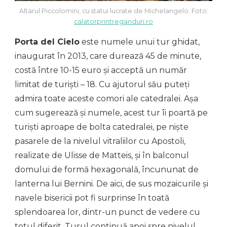
Altarul Piccolomini, cu statui lucrate de Michelangelo. Foto:
calatorprintreganduri.ro
Porta del Cielo
este numele unui tur ghidat,
inaugurat în 2013, care durează 45 de minute,
costă între 10-15 euro și acceptă un număr
limitat de turiști – 18. Cu ajutorul său puteți
admira toate aceste comori ale catedralei. Așa
cum sugerează și numele, acest tur îi poartă pe
turiști aproape de bolta catedralei, pe niște
pasarele de la nivelul vitraliilor cu Apostoli,
realizate de Ulisse de Matteis, și în balconul
domului de formă hexagonală, încununat de
lanterna lui Bernini. De aici, de sus mozaicurile și
navele bisericii pot fi surprinse în toată
splendoarea lor, dintr-un punct de vedere cu
totul diferit. Turul continuă apoi spre nivelul