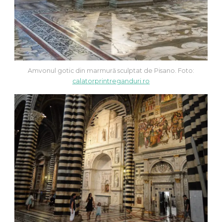
Amvonul gotic din marmură sculptat de Pisano. Foto:
calatorprintreganduri.ro