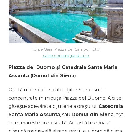
Fonte Gaia, Piazza del Campo. Foto:
calatorprintreganduri.ro
Piazza del Duomo și Catedrala Santa Maria
Assunta (Domul din Siena)
O altă mare parte a atracțiilor Sienei sunt
concentrate în micuța Piazza del Duomo. Aici se
găsește adevărata bijuterie a orașului,
Catedrala
Santa Maria Assunta
, sau
Domul din Siena
, așa
cum mai este cunoscută. Această frumoasă
biserică medievală atrage privirile și domină piața