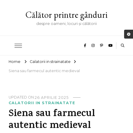
Călător printre gânduri
despre oameni, locuri și călătorii
Home
Calatorii in strainatate
Siena sau farmecul autentic medieval
UPDATED ON
26 APRILIE 2025
CALATORII IN STRAINATATE
Siena sau farmecul
autentic medieval