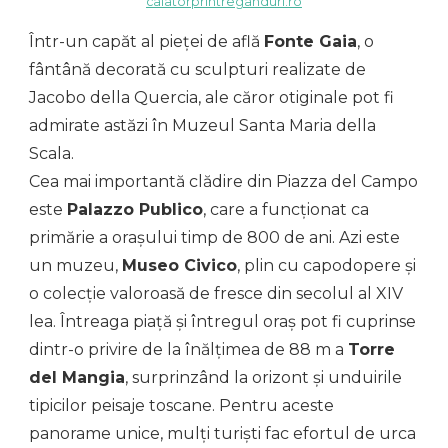
calatorprintreganduri.ro
Într-un capăt al pieței de află
Fonte Gaia
, o
fântână decorată cu sculpturi realizate de
Jacobo della Quercia, ale căror otiginale pot fi
admirate astăzi în Muzeul Santa Maria della
Scala.
Cea mai importantă clădire din Piazza del Campo
este
Palazzo Publico
, care a funcționat ca
primărie a orașului timp de 800 de ani. Azi este
un muzeu,
Museo Civico
, plin cu capodopere și
o colecție valoroasă de fresce din secolul al XIV
lea. Întreaga piață și întregul oraș pot fi cuprinse
dintr-o privire de la înălțimea de 88 m a
Torre
del Mangia
, surprinzând la orizont și unduirile
tipicilor peisaje toscane. Pentru aceste
panorame unice, mulți turiști fac efortul de urca