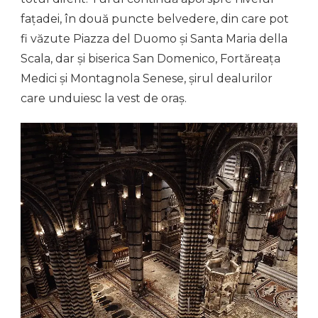
fațadei, în două puncte belvedere, din care pot
fi văzute Piazza del Duomo și Santa Maria della
Scala, dar și biserica San Domenico, Fortăreața
Medici și Montagnola Senese, șirul dealurilor
care unduiesc la vest de oraș.