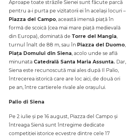
Aproape toate străzile Sienei sunt făcute parcă
pentru a-i purta pe vizitatorii ei în același locuri –
Piazza del Campo
, această imensă piață în
formă de scoică (cea mai mare piață medievală
din Europa), dominată de
Torre del Mangia
,
turnul înalt de 88 m, sau în
Piazza del Duomo
,
Piața Domului din Siena
, acolo unde se află
minunata
Catedrală Santa Maria Assunta.
Dar,
Siena este recunoscută mai ales după Il Palio,
întrecerea istorică care are loc aici, de două ori
pe an, între cartierele rivale ale orașului.
Palio di Siena
Pe 2 iulie și pe 16 august, Piazza del Campo și
întreaga Sienă sunt întregime dedicate
competiției istorice ecvestre dintre cele 17