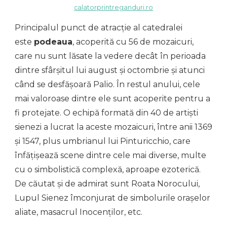
calatorprintreganduri.ro
Principalul punct de atracție al catedralei
este
podeaua
, acoperită cu 56 de mozaicuri,
care nu sunt lăsate la vedere decât în perioada
dintre sfârșitul lui august și octombrie și atunci
când se desfășoară Palio. În restul anului, cele
mai valoroase dintre ele sunt acoperite pentru a
fi protejate. O echipă formată din 40 de artiști
sienezi a lucrat la aceste mozaicuri, între anii 1369
și 1547, plus umbrianul lui Pinturicchio, care
înfățișează scene dintre cele mai diverse, multe
cu o simbolistică complexă, aproape ezoterică.
De căutat și de admirat sunt Roata Norocului,
Lupul Sienez îmconjurat de simbolurile orașelor
aliate, masacrul Inocenților, etc.