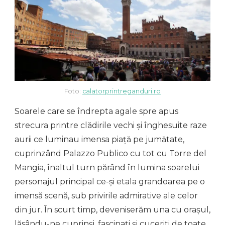
Foto:
calatorprintreganduri.ro
Soarele care se îndrepta agale spre apus
strecura printre clădirile vechi și înghesuite raze
aurii ce luminau imensa piață pe jumătate,
cuprinzând Palazzo Publico cu tot cu Torre del
Mangia, înaltul turn părând în lumina soarelui
personajul principal ce-și etala grandoarea pe o
imensă scenă, sub privirile admirative ale celor
din jur. În scurt timp, deveniserăm una cu orașul,
lăsându-ne cuprinși, fascinați și cuceriți de toate