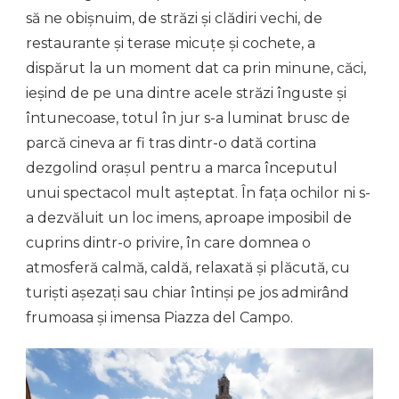
să ne obișnuim, de străzi și clădiri vechi, de
restaurante și terase micuțe și cochete, a
dispărut la un moment dat ca prin minune, căci,
ieșind de pe una dintre acele străzi înguste și
întunecoase, totul în jur s-a luminat brusc de
parcă cineva ar fi tras dintr-o dată cortina
dezgolind orașul pentru a marca începutul
unui spectacol mult așteptat. În fața ochilor ni s-
a dezvăluit un loc imens, aproape imposibil de
cuprins dintr-o privire, în care domnea o
atmosferă calmă, caldă, relaxată și plăcută, cu
turiști așezați sau chiar întinși pe jos admirând
frumoasa și imensa Piazza del Campo.