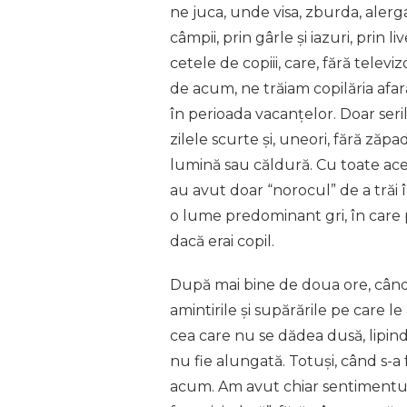
ne juca, unde visa, zburda, alerga
câmpii, prin gârle și iazuri, prin l
cetele de copiii, care, fără televi
de acum, ne trăiam copilăria afară,
în perioada vacanțelor. Doar serile
zilele scurte și, uneori, fără zăp
lumină sau căldură. Cu toate aces
au avut doar “norocul” de a trăi î
o lume predominant gri, în care p
dacă erai copil.
După mai bine de doua ore, când 
amintirile și supărările pe care l
cea care nu se dădea dusă, lipin
nu fie alungată. Totuși, când s-a 
acum. Am avut chiar sentimentul 