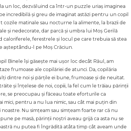
 un loc, dezvăluind ca într-un puzzle uriaș imaginea
e incredibilă și greu de imaginat astăzi pentru un copil
 cozile matinale sau nocturne la alimente, la brazii de
ale și nedecorate, dar parcă și umbra lui Moș Gerilă
caloriferele, ferestrele și locul pe care trebuia să stea
tre așteptându-l pe Moș Crăciun.
pil Binele își găsește mai ușor loc decât Răul, am
aze frumoase ale copilăriei de atunci. Da, copilăria
i dintre noi și părțile ei bune, frumoase și de neuitat.
ăite și înțelese de noi, copiii, la fel cum le trăiau părinții
cere, se preocupau și făceau toate eforturile ca
i mici, pentru a nu lua nimic, sau cât mai puțin din
i noastre. Nu simțeam sau simțeam foarte rar că nu
une pe masă, părinții noștri aveau grijă ca asta nu se
oastră nu putea fi îngrădită atâta timp cât aveam unde