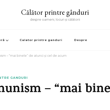
Călător printre gânduri
despre oameni, locuri și călătorii
eră
Calator printre ganduri
Despre
ism – “mai binele” de atunci și cel de acum
NTRE GANDURI
munism – “mai binel