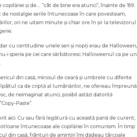
opilăriei și de…. “cât de bine era atunci”, înainte de ‘89.
pic de nostalgie serile întunecoase în care povesteam,
ilor, ori ne uitam minute și chiar ore în șir la televizorul
gerie.
r cu certitudine unele seri și nopți erau de Halloween,
 nu-i speria pe cei care sărbătoresc Halloweenul ca pe un
.
ericul din casă, mirosul de ceară și umbrele cu diferite
lpâitul ca de criptă al lumânărilor, ne ofereau împreună
 de neimaginat atunci, posibil astăzi datorită
“Copy-Paste”.
rit aici. Cu sau fără legătură cu această pană de curent,
cotloane întunecoase ale copilăriei în comunism. În timp
cul din casă, frânturi de amintiri îmi dădeau târcoale