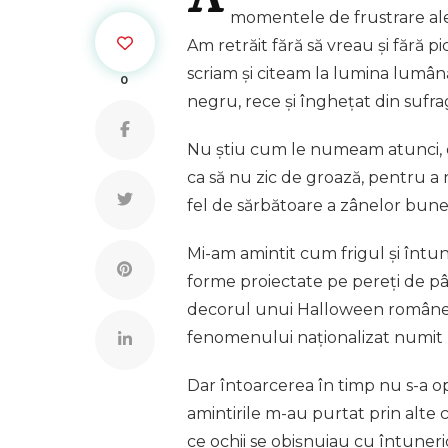
A
momentele de frustrare ale c
Am retrăit fără să vreau și fără 
scriam și citeam la lumina lumânăr
0
negru, rece și înghețat din sufra
Nu știu cum le numeam atunci, da
ca să nu zic de groază, pentru a
fel de sărbătoare a zânelor bune
Mi-am amintit cum frigul și întun
forme proiectate pe pereți de pâ
decorul unui Halloween românesc,
fenomenului naționalizat numit 
Dar întoarcerea în timp nu s-a op
amintirile m-au purtat prin alte 
ce ochii se obișnuiau cu întuneri