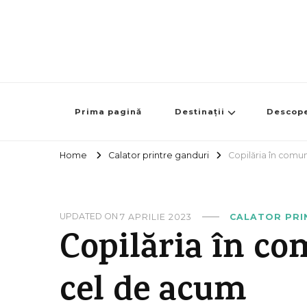
Prima pagină
Destinații
Descop
Home
Calator printre ganduri
Copilăria în comun
UPDATED ON
7 APRILIE 2023
CALATOR PRI
Copilăria în co
cel de acum