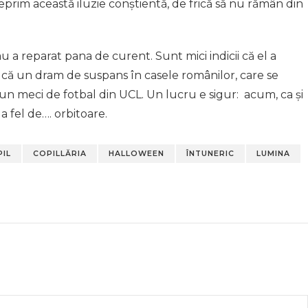
 reprim această iluzie conștientă, de frică să nu rămân din
 a reparat pana de curent. Sunt mici indicii că el a
ucă un dram de suspans în casele românilor, care se
un meci de fotbal din UCL. Un lucru e sigur: acum, ca și
a fel de…. orbitoare.
IL
COPILLĂRIA
HALLOWEEN
ÎNTUNERIC
LUMINA