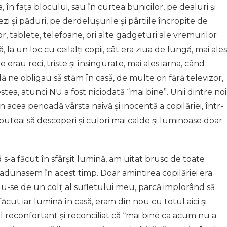
, în fața blocului, sau în curtea bunicilor, pe dealuri și
ivezi și păduri, pe derdelușurile și pârtiile încropite de
zor, tablete, telefoane, ori alte gadgeturi ale vremurilor
 la un loc cu ceilalți copii, cât era ziua de lungă, mai ales
 erau reci, triste și însingurate, mai ales iarna, când
adă ne obligau să stăm în casă, de multe ori fără televizor,
tea, atunci NU a fost niciodată “mai bine”. Unii dintre noi
n acea perioadă vârsta naivă și inocentă a copilăriei, într-
uteai să descoperi și culori mai calde și luminoase doar
s-a făcut în sfârșit lumină, am uitat brusc de toate
e adunasem în acest timp. Doar amintirea copilăriei era
du-se de un colț al sufletului meu, parcă implorând să
făcut iar lumină în casă, eram din nou cu totul aici și
reconfortant și reconciliat că “mai bine ca acum nu a