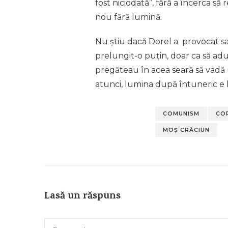
fost niciodată”, fără a încerca să
nou fără lumină.
Nu știu dacă Dorel a provocat sau
prelungit-o puțin, doar ca să ad
pregăteau în acea seară să vadă 
atunci, lumina după întuneric e l
COMUNISM
COP
MOȘ CRĂCIUN
Lasă un răspuns