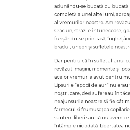
adunându-se bucată cu bucată la
completă a unei alte lumi, aproap
al vremurilor noastre. Am revăzut
Crăciun, străzile întunecoase, go
furișându-se prin casă, înghețând 
bradul, uneori și sufletele noas
Dar pentru că în sufletul unui co
revăzut imagini, momente și ipost
acelor vremuri a avut pentru mulț
Lipsurile “epocii de aur” nu erau tr
noștri, care, deși sufereau în tă
neajunsurile noastre să fie cât ma
farmecul și frumusețea copilărie
suntem liberi sau că nu avem ce p
întâmple niciodată. Libertatea n